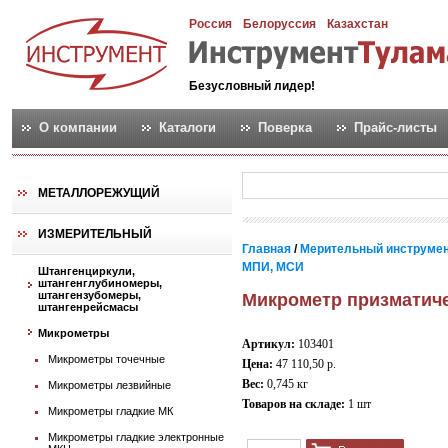
Россия
Белоруссия
Казахстан
Безусловный лидер!
О компании
Каталоги
Поверка
Прайс-листы
МЕТАЛЛОРЕЖУЩИЙ
ИЗМЕРИТЕЛЬНЫЙ
Главная
/
Мерительный инструме
МПИ, МСИ
Штангенциркули,
штангенглубиномеры,
штангензубомеры,
Микрометр призматиче
штангенрейсмасы
Микрометры
Артикул:
103401
Микрометры точечные
Цена:
47 110,50 р.
Вес:
0,745 кг
Микрометры лезвийные
Товаров на складе:
1 шт
Микрометры гладкие МК
Микрометры гладкие электронные