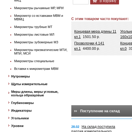
МКЦ
Микрометры рычажные МР, МРИ
Микрометр со вставками МВМ и
С этим товаром часто покупают:
МВМЦ
Микрометры трубные МТ
Концевая мера длины 11
Угольн
Микрометры листовые МЛ
кл.1
1501.50 р.
160х10
Микрометры зубомерные МЗ
Проволочки 4.141
Концев
кл.1
4400.00 р.
кл.0
3
Микрометры призматические МТИ,
МПИ, МСИ
Микрометры специальные
Вставки к микрометрам МВМ
Нутромеры
Щупы измерительные
Меры длины, меры угловые,
кольца образцовые
Глубиномеры
Индикаторы
Поступление на склад
Угольники
Уровни
На склад поступила
28.02
партия измерительного