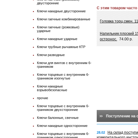
двусторонние
С этим товаром часто
Ключи накидные двусторонние
Ключи гаечные комбинированные
Головка торц.смен. 11 
Ключи гаечные (рожковые)
ударные
Напильник плоский 
Ключи накидные ударные
остронос.
74.00 р.
Ключи трубные рычажные КТР
Ключи разводные
Ключи для винтов с внутренним 6-
гранником
Ключи торцевые с внутренним 6-
гранником изогнутые
Ключи накидные
взрывобезопасные
прочие
Ключи торцевые с внутренним 6-
гранником двухсторонние
Поступление на 
Ключи балонные, свечные
Ключи накидные односторонние
На склад поступ
28.02
Ключи торцевые с внутренним 6-
измерительного инстр
гранником односторонние