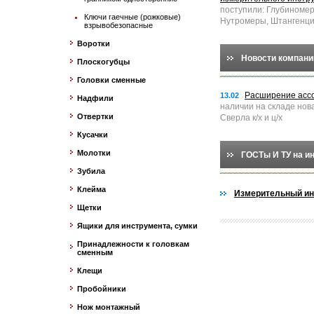
поступили: Глубиноме
Ключи гаечные (рожковые)
Нутромеры, Штангенци
взрывобезопасные
Воротки
Новости компани
Плоскогубцы
Головки сменные
Расширение асс
13.02
Надфили
наличии на складе нов
Отвертки
Сверла к/х и ц/х
Кусачки
Молотки
ГОСТы И ТУ на и
Зубила
Клейма
Измерительный ин
Щетки
Ящики для инструмента, сумки
Принадлежности к головкам
сменным
Клещи
Пробойники
Нож монтажный