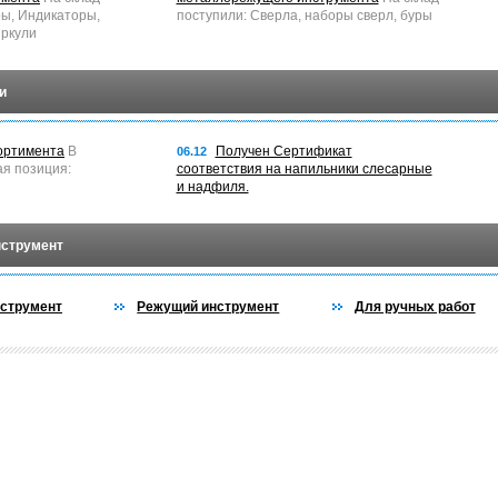
ры, Индикаторы,
поступили: Сверла, наборы сверл, буры
ркули
и
ортимента
В
Получен Сертификат
06.12
ая позиция:
соответствия на напильники слесарные
и надфиля.
нструмент
струмент
Режущий инструмент
Для ручных работ