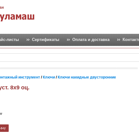
ан
айс-листы
Сертификаты
Оплата и доставка
Контак
онтажный инструмент
/
Ключи
/
Ключи накидные двусторонние
ст. 8х9 оц.
шт