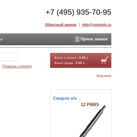
+7 (495) 935-70-95
Обратный звонок
info@rustools.ru
ты
Прием заявок
Найти
Всего к оплате :
0.00
р.
Ваша скидка :
0.00
р.
Помощь к поиску
Корзина
Сверло к/х
12 Р6М5