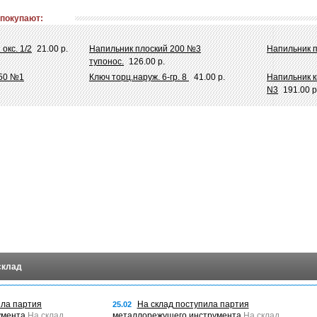
 покупают:
окс. 1/2
21.00 р.
Напильник плоский 200 №3
Напильник п
тупонос.
126.00 р.
150 №1
Ключ торц.наруж. 6-гр. 8
41.00 р.
Напильник 
N3
191.00 р
склад
ила партия
На склад поступила партия
25.02
умента
На склад
металлорежущего инструмента
На склад