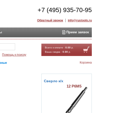
+7 (495) 935-70-95
Обратный звонок
info@rustools.ru
ты
Прием заявок
Найти
Всего к оплате :
0.00
р.
Ваша скидка :
0.00
р.
Помощь к поиску
Корзина
езные
Сверло к/х
12 Р6М5