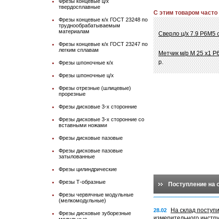
Фрезы концевые ц/х
твердосплавные
С этим товаром часто
Фрезы концевые к/х ГОСТ 23248 по
труднообрабатываемым
материалам
Сверло ц/х 7.9 Р6М5 
Фрезы концевые к/х ГОСТ 23247 по
легким сплавам
Метчик м/р М 25 х1 Р
р.
Фрезы шпоночные к/х
Фрезы шпоночные ц/х
Фрезы отрезные (шлицевые)
прорезные
Фрезы дисковые 3-х сторонние
Фрезы дисковые 3-х сторонние со
вставными ножами
Фрезы дисковые пазовые
Фрезы дисковые пазовые
затылованные
Фрезы цилиндрические
Фрезы Т-образные
Поступление на 
Фрезы червячные модульные
(мелкомодульные)
На склад поступ
28.02
Фрезы дисковые зуборезные
измерительного инстр