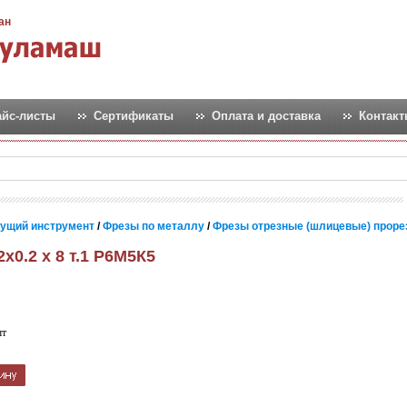
ан
айс-листы
Сертификаты
Оплата и доставка
Контак
ущий инструмент
/
Фрезы по металлу
/
Фрезы отрезные (шлицевые) прор
2х0.2 х 8 т.1 Р6М5К5
шт