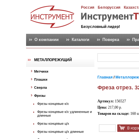
Россия
Белоруссия
Казахст
Безусловный лидер!
О компании
Каталоги
Поверка
Пр
МЕТАЛЛОРЕЖУЩИЙ
Метчики
Главная
/
Металлореж
Плашки
Фреза отрез. 3
Сверла
Фрезы
Артикул:
156527
Фрезы концевые к/х
Цена:
217,00 р.
Фрезы концевые к/х удлиненные и
Товаров на складе:
160 
длинные
Фрезы концевые ц/х
Фрезы концевые ц/х длинные