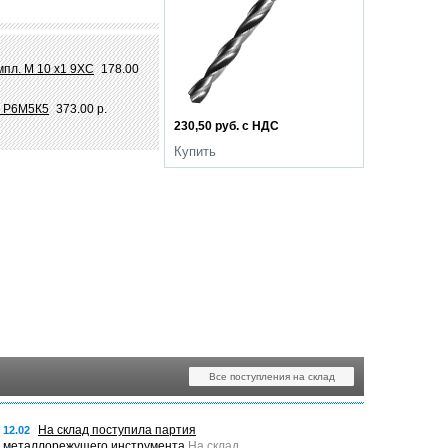
мпл. М 10 х1 9ХС
178.00
8 Р6М5К5
373.00 р.
230,50 руб. с НДС
Купить
Все поступления на склад
На склад поступила партия
12.02
металлорежущего инструмента
На склад