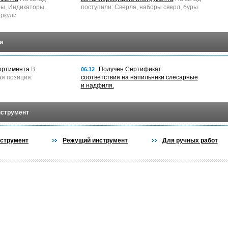
ры, Индикаторы,
поступили: Сверла, наборы сверл, буры
ркули
и
ортимента
В
Получен Сертификат
06.12
ая позиция:
соответствия на напильники слесарные
и надфиля.
нструмент
струмент
Режущий инструмент
Для ручных работ