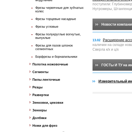
модульные
поступили: Глубиноме
Фрезы червячные для зубчатых
Нутромеры, Штангенци
колес
Фрезы торцевые насадные
Новости компани
Фрезы угловые
Фрезы полукруглые вогнутые,
выпуклые
Расширение асс
13.02
наличии на складе нов
Фрезы для пазов шпонок
сегментных
Сверла к/х и ц/х
Борфрезы и борнапильники
Полотна ножовочные
ГОСТы И ТУ на и
Сегменты
Пилы ленточные
Измерительный ин
Резцы
Развертки
Зенковки, цековки
Зенкеры
Долбяки
Ножи для фрез