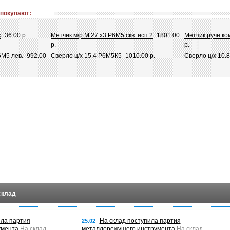
 покупают:
с
36.00 р.
Метчик м/р М 27 х3 Р6М5 скв. исп.2
1801.00
Метчик ручн.ко
р.
р.
6М5 лев.
992.00
Сверло ц/х 15.4 Р6М5К5
1010.00 р.
Сверло ц/х 10.
склад
ила партия
На склад поступила партия
25.02
умента
На склад
металлорежущего инструмента
На склад