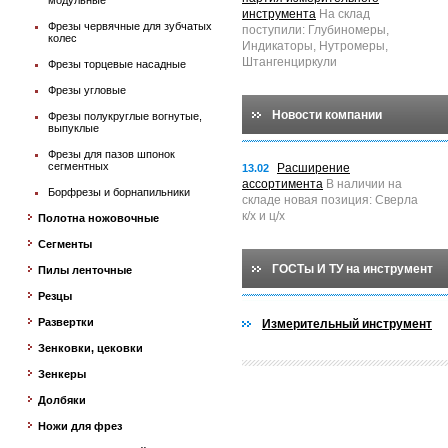
модульные
инструмента
На склад
Фрезы червячные для зубчатых
поступили: Глубиномеры,
колес
Индикаторы, Нутромеры,
Штангенциркули
Фрезы торцевые насадные
Фрезы угловые
Новости компании
Фрезы полукруглые вогнутые,
выпуклые
Фрезы для пазов шпонок
сегментных
Расширение
13.02
ассортимента
В наличии на
Борфрезы и борнапильники
складе новая позиция: Сверла
к/х и ц/х
Полотна ножовочные
Сегменты
ГОСТы И ТУ на инструмент
Пилы ленточные
Резцы
Развертки
Измерительный инструмент
Зенковки, цековки
Зенкеры
Долбяки
Ножи для фрез