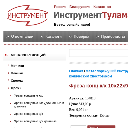
Россия
Белоруссия
Казахстан
Безусловный лидер!
О компании
Каталоги
Поверка
Прайс-листы
МЕТАЛЛОРЕЖУЩИЙ
Метчики
Главная
/
Металлорежущий инстр
Плашки
коническим хвостовиком
Сверла
Фреза конц.к/х 10х22х9
Фрезы
Фрезы концевые к/х
Артикул:
134818
Фрезы концевые к/х удлиненные и
Цена:
513,00 р.
длинные
Вес:
0,051 кг
Фрезы концевые ц/х
Товаров на складе:
153 шт
Фрезы концевые ц/х длинные