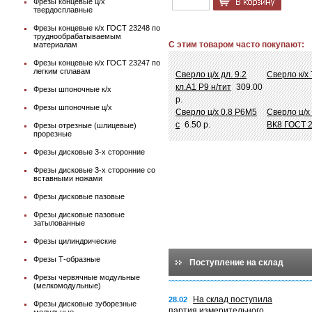
Фрезы концевые ц/х
твердосплавные
Фрезы концевые к/х ГОСТ 23248 по
труднообрабатываемым
С этим товаром часто покупают:
материалам
Фрезы концевые к/х ГОСТ 23247 по
легким сплавам
Сверло ц/х дл. 9.2
Сверло к/х
кл.А1 Р9 н/тит
309.00
Фрезы шпоночные к/х
р.
Фрезы шпоночные ц/х
Сверло ц/х 0.8 Р6М5
Сверло ц/х 
с
6.50 р.
ВК8 ГОСТ 
Фрезы отрезные (шлицевые)
прорезные
Фрезы дисковые 3-х сторонние
Фрезы дисковые 3-х сторонние со
вставными ножами
Фрезы дисковые пазовые
Фрезы дисковые пазовые
затылованные
Фрезы цилиндрические
Фрезы Т-образные
Поступление на склад
Фрезы червячные модульные
(мелкомодульные)
На склад поступила
28.02
Фрезы дисковые зуборезные
партия измерительного