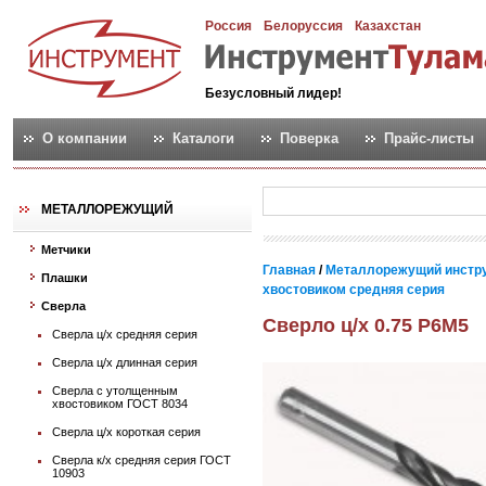
Россия
Белоруссия
Казахстан
Безусловный лидер!
О компании
Каталоги
Поверка
Прайс-листы
МЕТАЛЛОРЕЖУЩИЙ
Метчики
Главная
/
Металлорежущий инстр
Плашки
хвостовиком средняя серия
Сверла
Сверло ц/х 0.75 Р6М5
Сверла ц/х средняя серия
Сверла ц/х длинная серия
Сверла с утолщенным
хвостовиком ГОСТ 8034
Сверла ц/х короткая серия
Сверла к/х средняя серия ГОСТ
10903