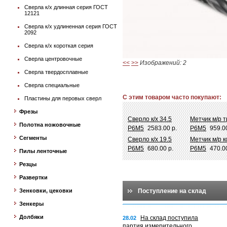
Сверла к/х длинная серия ГОСТ
12121
Сверла к/х удлиненная серия ГОСТ
2092
Сверла к/х короткая серия
Сверла центровочные
<<
>>
Изображений: 2
Сверла твердосплавные
Сверла специальные
С этим товаром часто покупают:
Пластины для перовых сверл
Фрезы
Сверло к/х 34.5
Метчик м/р т
Полотна ножовочные
Р6М5
2583.00 р.
Р6М5
959.00
Сегменты
Сверло к/х 19.5
Метчик м/р к
Р6М5
680.00 р.
Р6М5
470.00
Пилы ленточные
Резцы
Развертки
Зенковки, цековки
Поступление на склад
Зенкеры
Долбяки
На склад поступила
28.02
партия измерительного