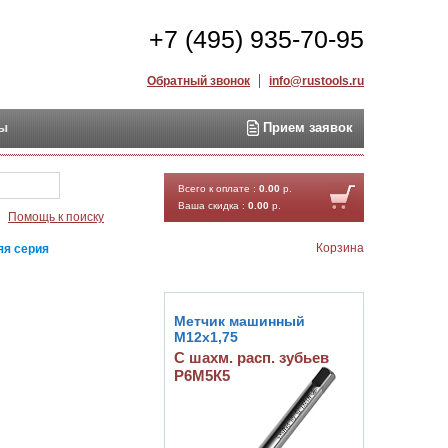
+7 (495) 935-70-95
Обратный звонок
info@rustools.ru
ты
Прием заявок
Найти
Всего к оплате :
0.00
р.
Ваша скидка :
0.00
р.
Помощь к поиску
Корзина
яя серия
Метчик машинный
М12х1,75
С шахм. расп. зубьев
Р6М5К5