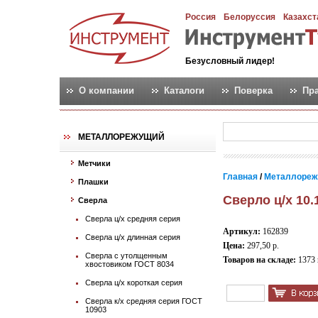
Россия
Белоруссия
Казахст
Безусловный лидер!
О компании
Каталоги
Поверка
Пр
МЕТАЛЛОРЕЖУЩИЙ
Метчики
Главная
/
Металлореж
Плашки
Сверло ц/х 10
Сверла
Сверла ц/х средняя серия
Артикул:
162839
Сверла ц/х длинная серия
Цена:
297,50 р.
Сверла с утолщенным
Товаров на складе:
1373
хвостовиком ГОСТ 8034
Сверла ц/х короткая серия
Сверла к/х средняя серия ГОСТ
10903