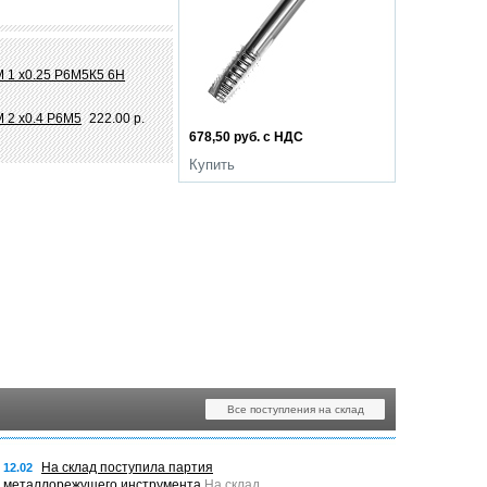
М 1 х0.25 Р6М5К5 6Н
М 2 х0.4 Р6М5
222.00 р.
678,50 руб. с НДС
Купить
Все поступления на склад
На склад поступила партия
12.02
металлорежущего инструмента
На склад