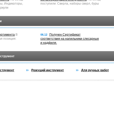
ры, Индикаторы,
поступили: Сверла, наборы сверл, буры
ркули
и
ортимента
В
Получен Сертификат
06.12
ая позиция:
соответствия на напильники слесарные
и надфиля.
нструмент
струмент
Режущий инструмент
Для ручных работ