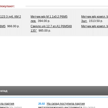
 покупают:
123 3 зуб. КМ 2
Метчик м/р М 1.1х0.2 Р6М5
Метчик м/р компл. 
лев.
394.00 р.
3шт.
1513.50 р.
Р6М5
966.00 р.
Сверло ц/х 12.7 кл.А1 Р6М5К8
Метчик м/р компл. 
135°
985.00 р.
склад
ила партия
На склад поступила партия
25.02
умента
На склад
металлорежущего инструмента
На склад