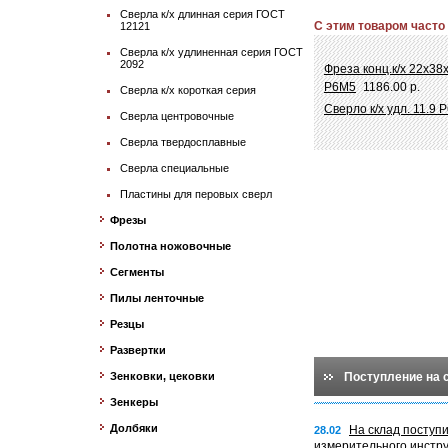
Сверла к/х длинная серия ГОСТ
С этим товаром часто
12121
Сверла к/х удлиненная серия ГОСТ
2092
Фреза конц.к/х 22х38х
Р6М5
1186.00 р.
Сверла к/х короткая серия
Сверло к/х удл. 11.9 
Сверла центровочные
Сверла твердосплавные
Сверла специальные
Пластины для перовых сверл
Фрезы
Полотна ножовочные
Сегменты
Пилы ленточные
Резцы
Развертки
Зенковки, цековки
Поступление на 
Зенкеры
Долбяки
На склад поступ
28.02
измерительного инстр