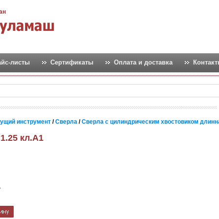
ан
айс-листы
Сертификаты
Оплата и доставка
Контак
ущий инструмент
/
Сверла
/
Сверла с цилиндрическим хвостовиком длинн
1.25 кл.А1
т