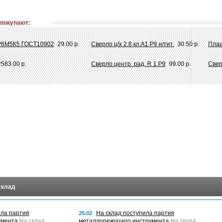
 покупают:
1 Р6М5К5 ГОСТ10902
29.00 р.
Сверло ц/х 2.8 кл.А1 Р9 н/тит.
30.50 р.
Плаш
2583.00 р.
Сверло центр. рад. R 1 Р9
99.00 р.
Свер
склад
ила партия
На склад поступила партия
25.02
умента
На склад
металлорежущего инструмента
На склад