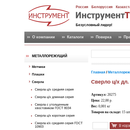
Россия
Белоруссия
Казахст
Безусловный лидер!
О компании
Каталоги
Поверка
Пр
МЕТАЛЛОРЕЖУЩИЙ
Метчики
Главная
/
Металлореж
Плашки
Сверло ц/х дл. 
Сверла
Сверла ц/х средняя серия
Артикул:
20275
Сверла ц/х длинная серия
Цена:
22,00 р.
Сверла с утолщенным
Вес:
0,001 кг
хвостовиком ГОСТ 8034
Товаров на складе:
15 ш
Сверла ц/х короткая серия
Сверла к/х средняя серия ГОСТ
10903