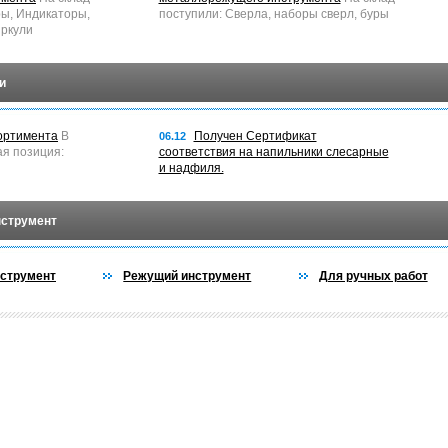
ры, Индикаторы,
поступили: Сверла, наборы сверл, буры
ркули
и
ортимента
В
Получен Сертификат
06.12
ая позиция:
соответствия на напильники слесарные
и надфиля.
нструмент
струмент
Режущий инструмент
Для ручных работ