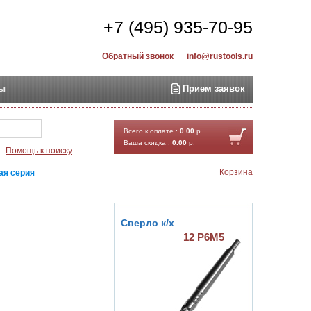
+7 (495) 935-70-95
Обратный звонок
info@rustools.ru
ты
Прием заявок
Найти
Всего к оплате :
0.00
р.
Ваша скидка :
0.00
р.
Помощь к поиску
Корзина
ая серия
Сверло к/х
12 Р6М5