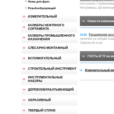
Ножи для фрез
поступили: Глубиноме
Нутромеры, Штангенци
Резьбообразующий
ИЗМЕРИТЕЛЬНЫЙ
Новости компани
КАЛИБРЫ НЕФТЯНОГО
СОРТАМЕНТА
Расширение асс
13.02
КАЛИБРЫ ПРОМЫШЛЕННОГО
наличии на складе нов
НАЗНАЧЕНИЯ
Сверла к/х и ц/х
СЛЕСАРНО-МОНТАЖНЫЙ
ГОСТы И ТУ на и
ВСПОМОГАТЕЛЬНЫЙ
СТРОИТЕЛЬНЫЙ ИНСТРУМЕНТ
Измерительный ин
ИНСТРУМЕНТАЛЬНЫЕ
НАБОРЫ
ДЕРЕВООБРАБАТЫВАЮЩИЙ
АБРАЗИВНЫЙ
ТВЕРДЫЙ СПЛАВ