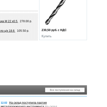
ка М 22 х0.5
278.00 р.
230,50 руб. с НДС
ло ц/х 18.6
105.50 р.
Купить
Все поступления на склад
На склад поступила партия
12.02
металлорежущего инструмента
На склад