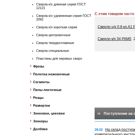
Сверла к/х длинная серия ГОСТ
12121
С этим товаром часто
Сверла к/х удлиненная серия ГОСТ
2092
Сверло ц/х 0.8 кл.А
Сверла к/х короткая серия
Сверла центровочные
Сверло к/х 34 Р6М5
Сверла твердосплавные
Сверла специальные
Пластины для перовых сверл
Фрезы
Полотна ножовочные
Сегменты
Пилы ленточные
Резцы
Развертки
Зенковки, цековки
Поступление на 
Зенкеры
Долбяки
На склад поступ
28.02
измерительного инстр