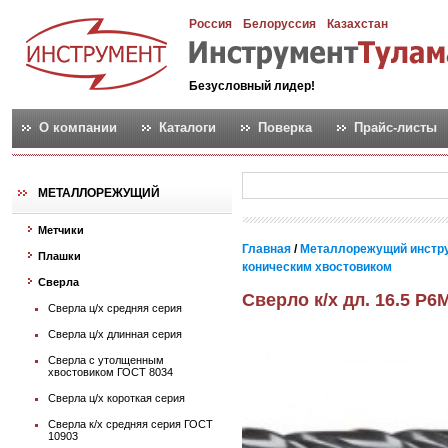
Россия
Белоруссия
Казахстан
Безусловный лидер!
О компании
Каталоги
Поверка
Прайс-листы
МЕТАЛЛОРЕЖУЩИЙ
Метчики
Главная
/
Металлорежущий инстр
Плашки
коническим хвостовиком
Сверла
Сверло к/х дл. 16.5 Р6
Сверла ц/х средняя серия
Сверла ц/х длинная серия
Сверла с утолщенным
хвостовиком ГОСТ 8034
Сверла ц/х короткая серия
Сверла к/х средняя серия ГОСТ
10903