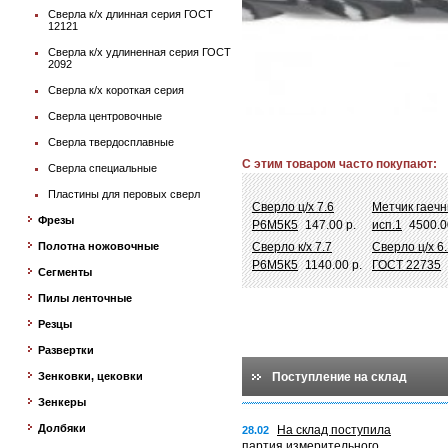
Сверла к/х длинная серия ГОСТ
12121
Сверла к/х удлиненная серия ГОСТ
2092
Сверла к/х короткая серия
Сверла центровочные
Сверла твердосплавные
С этим товаром часто покупают:
Сверла специальные
Пластины для перовых сверл
Сверло ц/х 7.6
Метчик гаеч
Фрезы
Р6М5К5
147.00 р.
исп.1
4500.0
Полотна ножовочные
Сверло к/х 7.7
Сверло ц/х 6
Р6М5К5
1140.00 р.
ГОСТ 22735
Сегменты
Пилы ленточные
Резцы
Развертки
Зенковки, цековки
Поступление на склад
Зенкеры
Долбяки
На склад поступила
28.02
партия измерительного