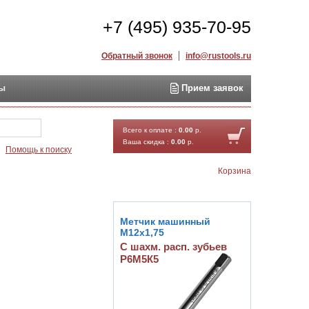
+7 (495) 935-70-95
Обратный звонок
info@rustools.ru
ты
Прием заявок
Найти
Всего к оплате :
0.00
р.
Ваша скидка :
0.00
р.
Помощь к поиску
Корзина
Метчик машинный
М12х1,75
С шахм. расп. зубьев
Р6М5К5