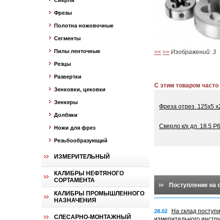
Сверла
Фрезы
Полотна ножовочные
Сегменты
Пилы ленточные
<<
>>
Изображений: 3
Резцы
Развертки
С этим товаром часто
Зенковки, цековки
Зенкеры
Фреза отрез. 125х5 х
Долбяки
Сверло к/х дл. 18.5 
Ножи для фрез
Резьбообразующий
ИЗМЕРИТЕЛЬНЫЙ
КАЛИБРЫ НЕФТЯНОГО
СОРТАМЕНТА
Поступление на 
КАЛИБРЫ ПРОМЫШЛЕННОГО
НАЗНАЧЕНИЯ
На склад поступ
28.02
СЛЕСАРНО-МОНТАЖНЫЙ
измерительного инстр