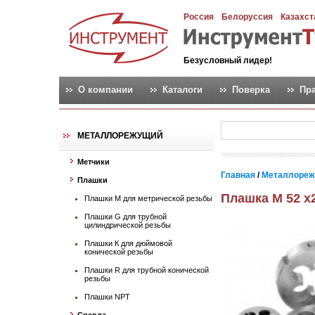
Россия
Белоруссия
Казахст
Безусловный лидер!
О компании
Каталоги
Поверка
Пр
МЕТАЛЛОРЕЖУЩИЙ
Метчики
Главная
/
Металлореж
Плашки
Плашка М 52 х
Плашки М для метрической резьбы
Плашки G для трубной
цилиндрической резьбы
Плашки К для дюймовой
конической резьбы
Плашки R для трубной конической
резьбы
Плашки NPT