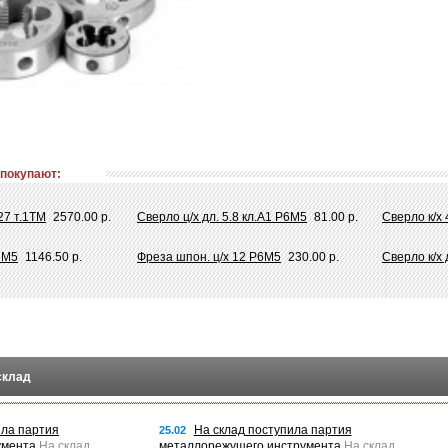
 покупают:
27 т.1ТМ
2570.00 р.
Сверло ц/х дл. 5.8 кл.А1 Р6М5
81.00 р.
Сверло к/х
Р6М5
1146.50 р.
Фреза шпон. ц/х 12 Р6М5
230.00 р.
Сверло к/х 
склад
ила партия
На склад поступила партия
25.02
умента
На склад
металлорежущего инструмента
На склад