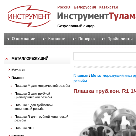
Россия
Белоруссия
Казахстан
Безусловный лидер!
О компании
Каталоги
Поверка
Прайс-листы
МЕТАЛЛОРЕЖУЩИЙ
Метчики
Главная
/
Металлорежущий инстр
Плашки
резьбы
Плашки М для метрической резьбы
Плашка труб.кон. R1 1/
Плашки G для трубной
цилиндрической резьбы
Плашки К для дюймовой
конической резьбы
Плашки R для трубной конической
резьбы
Плашки NPT