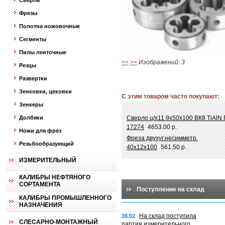
Сверла
Фрезы
Полотна ножовочные
Сегменты
Пилы ленточные
<<
>>
Изображений: 3
Резцы
Развертки
Зенковки, цековки
С этим товаром часто покупают:
Зенкеры
Долбяки
Сверло ц/х11.9х50х100 ВК8 TiAlN
17274
4653.00 р.
Ножи для фрез
Фреза двухуг.несимметр.
Резьбообразующий
40х12х100
561.50 р.
ИЗМЕРИТЕЛЬНЫЙ
КАЛИБРЫ НЕФТЯНОГО
СОРТАМЕНТА
Поступление на склад
КАЛИБРЫ ПРОМЫШЛЕННОГО
НАЗНАЧЕНИЯ
На склад поступила
28.02
СЛЕСАРНО-МОНТАЖНЫЙ
партия измерительного