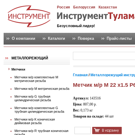
Россия
Белоруссия
Казахстан
Безусловный лидер!
О компании
Каталоги
Поверка
Прайс-листы
МЕТАЛЛОРЕЖУЩИЙ
Метчики
Главная
/
Металлорежущий инстр
Метчики м/р комплектные М
метрическая резьба
Метчик м/р М 22 х1.5 Р
Метчики м/р М метрическая резьба
Метчики м/р G трубная
Артикул:
143516
цилиндрическая резьба
Цена:
807,00 р.
Метчики м/р комплектные G
Вес:
0,173 кг
трубная цилиндрическая резьба
Товаров на складе:
44 шт
Метчики м/р K коническая
дюймовая резьба
Метчики м/р R трубная коническая
резьба