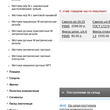
Метчики м/р М с шахматным
расположением зубьев
С этим товаром часто покупают:
Метчики м/р М с винтовой канавкой
Метчики машинные М метрическая
Сверло к/х 29.25
Сверло ц/х 
резьба
Р6М5
2599.00 р.
ГОСТ 17274
Метчики ручные комплектные М
Фреза шпон. ц/х 6
Фреза отрез
метрическая резьба
Р6М5
85.00 р.
т.3
1555.00 
Метчики ручные М метрическая
резьба
Метчики метрические гаечные
Метчики метрические гаечные
изогнутые
Метчики машинно-ручные NPT
Плашки
Сверла
Фрезы
Полотна ножовочные
Поступление на склад
Сегменты
Пилы ленточные
На склад поступила
28.02
партия измерительного