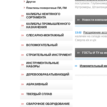
Другое
поступили: Глубиноме
Нутромеры, Штангенци
Пластины поверочные ПИ, ПМ
КАЛИБРЫ НЕФТЯНОГО
СОРТАМЕНТА
Новости компани
КАЛИБРЫ ПРОМЫШЛЕННОГО
НАЗНАЧЕНИЯ
Расширение асс
13.02
СЛЕСАРНО-МОНТАЖНЫЙ
наличии на складе нов
Сверла к/х и ц/х
ВСПОМОГАТЕЛЬНЫЙ
ГОСТы И ТУ на и
СТРОИТЕЛЬНЫЙ ИНСТРУМЕНТ
ИНСТРУМЕНТАЛЬНЫЕ
Измерительный ин
НАБОРЫ
ДЕРЕВООБРАБАТЫВАЮЩИЙ
АБРАЗИВНЫЙ
ТВЕРДЫЙ СПЛАВ
СВАРОЧНОЕ ОБОРУДОВАНИЕ