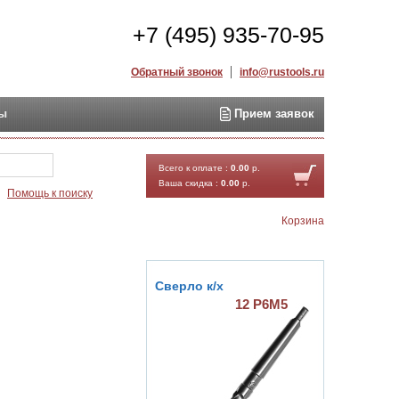
+7 (495) 935-70-95
Обратный звонок
info@rustools.ru
ты
Прием заявок
Найти
Всего к оплате :
0.00
р.
Ваша скидка :
0.00
р.
Помощь к поиску
Корзина
Сверло к/х
12 Р6М5