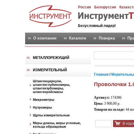
Россия
Белоруссия
Казахст
Безусловный лидер!
О компании
Каталоги
Поверка
Пр
МЕТАЛЛОРЕЖУЩИЙ
ИЗМЕРИТЕЛЬНЫЙ
Главная
/
Мерительны
Штангенциркули,
Проволочки 1.0
штангенглубиномеры,
штангензубомеры,
штангенрейсмасы
Артикул:
174386
Микрометры
Цена:
3 900,00 р.
Нутромеры
Товаров на складе:
44 ко
Щупы измерительные
Меры длины, меры угловые,
кольца образцовые