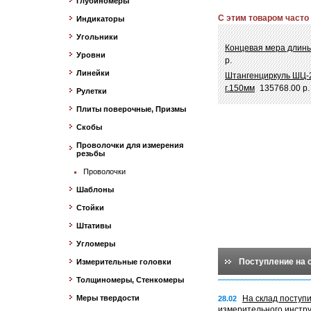
Глубиномеры
С этим товаром часто
Индикаторы
Угольники
Концевая мера длины 
Уровни
р.
Линейки
Штангенциркуль ШЦ-2
г.150мм
135768.00 р.
Рулетки
Плиты поверочные, Призмы
Скобы
Проволочки для измерения
резьбы
Проволочки
Шаблоны
Стойки
Штативы
Угломеры
Поступление на 
Измерительные головки
Толщиномеры, Стенкомеры
Меры твердости
На склад поступ
28.02
измерительного инстр