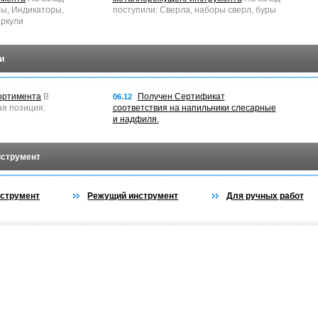
ры, Индикаторы,
поступили: Сверла, наборы сверл, буры
ркули
и
ортимента
В
Получен Сертификат
06.12
ая позиция:
соответствия на напильники слесарные
и надфиля.
нструмент
струмент
Режущий инструмент
Для ручных работ