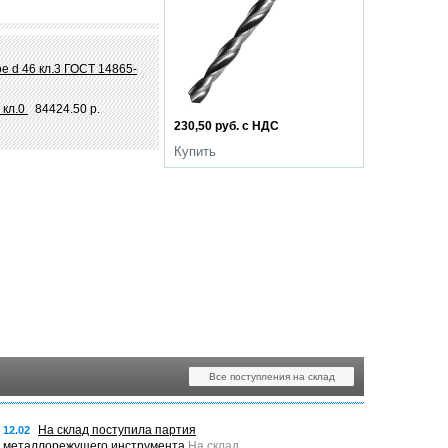
е d 46 кл.3 ГОСТ 14865-
 кл.0
84424.50 р.
230,50 руб. с НДС
Купить
Все поступления на склад
На склад поступила партия
12.02
металлорежущего инструмента
На склад