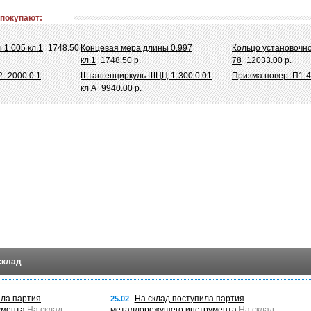
 покупают:
1.005 кл.1
1748.50
Концевая мера длины 0.997
Кольцо установочно
кл.1
1748.50 р.
78
12033.00 р.
- 2000 0.1
Штангенциркуль ШЦЦ-1-300 0.01
Призма повер. П1-4
кл.А
9940.00 р.
склад
ила партия
На склад поступила партия
25.02
умента
На склад
металлорежущего инструмента
На склад