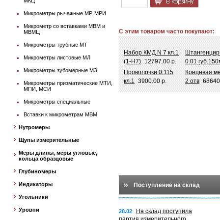
МКЦ
Микрометры рычажные МР, МРИ
Микрометр со вставками МВМ и
С этим товаром часто покупают:
МВМЦ
Микрометры трубные МТ
Набор КМД N 7 кл.1
Штангенцир
Микрометры листовые МЛ
(1-Н7)
12797.00 р.
0.01 губ.15
Микрометры зубомерные МЗ
Проволочки 0.115
Концевая ме
кл.1
3900.00 р.
2 отв
68640
Микрометры призматические МТИ,
МПИ, МСИ
Микрометры специальные
Вставки к микрометрам МВМ
Нутромеры
Щупы измерительные
Меры длины, меры угловые,
кольца образцовые
Глубиномеры
Индикаторы
Поступление на склад
Угольники
Уровни
На склад поступила
28.02
партия измерительного