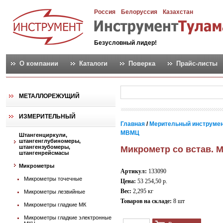
Россия
Белоруссия
Казахстан
Безусловный лидер!
О компании
Каталоги
Поверка
Прайс-листы
МЕТАЛЛОРЕЖУЩИЙ
ИЗМЕРИТЕЛЬНЫЙ
Главная
/
Мерительный инструме
МВМЦ
Штангенциркули,
штангенглубиномеры,
штангензубомеры,
Микрометр со встав. 
штангенрейсмасы
Микрометры
Артикул:
133090
Микрометры точечные
Цена:
53 254,50 р.
Вес:
2,295 кг
Микрометры лезвийные
Товаров на складе:
8 шт
Микрометры гладкие МК
Микрометры гладкие электронные