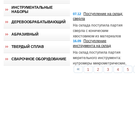
ИНСТРУМЕНТАЛЬНЫЕ
НАБОРЫ
Поступление на склад:
07.12
сверла
ДЕРЕВООБРАБАТЫВАЮЩИЙ
На склада поступила партия
сверла с коническим
АБРАЗИВНЫЙ
хвостовиком из материалов
Поступление
16.09
Р6М5 и Р9М3
инструмента на склад
ТВЕРДЫЙ СПЛАВ
На склад поступила партия
мерительного инструмента:
СВАРОЧНОЕ ОБОРУДОВАНИЕ
нутромеры микрометрические,
штангенциркули, скобы
1
2
3
4
5
рычажные и микрометры
рычажные.