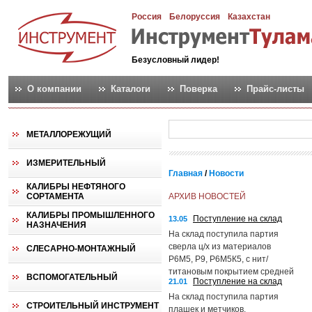
Россия
Белоруссия
Казахстан
Безусловный лидер!
О компании
Каталоги
Поверка
Прайс-листы
МЕТАЛЛОРЕЖУЩИЙ
ИЗМЕРИТЕЛЬНЫЙ
Главная
/
Новости
КАЛИБРЫ НЕФТЯНОГО
СОРТАМЕНТА
АРХИВ НОВОСТЕЙ
КАЛИБРЫ ПРОМЫШЛЕННОГО
Поступление на склад
13.05
НАЗНАЧЕНИЯ
На склад поступила партия
сверла ц/х из материалов
СЛЕСАРНО-МОНТАЖНЫЙ
Р6М5, Р9, Р6М5К5, с нит/
титановым покрытием средней
ВСПОМОГАТЕЛЬНЫЙ
Поступление на склад
21.01
и длинной серий, сверла
центровочные, также буры
На склад поступила партия
СТРОИТЕЛЬНЫЙ ИНСТРУМЕНТ
SDS+.
плашек и метчиков.