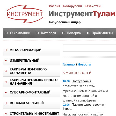
Россия
Белоруссия
Казахстан
Безусловный лидер!
О компании
Каталоги
Поверка
Прайс-листы
МЕТАЛЛОРЕЖУЩИЙ
ИЗМЕРИТЕЛЬНЫЙ
Главная
/
Новости
КАЛИБРЫ НЕФТЯНОГО
СОРТАМЕНТА
АРХИВ НОВОСТЕЙ
КАЛИБРЫ ПРОМЫШЛЕННОГО
Поступление
18.08
НАЗНАЧЕНИЯ
инструмента на склад
фрезы концевые с коническим
СЛЕСАРНО-МОНТАЖНЫЙ
хвостовиком средней и
длинной серий, фрезы
ВСПОМОГАТЕЛЬНЫЙ
Партия фрез, сверл и
02.06
шпоночные с цилиндрическим
буров.
хвостовиком, нутромеры
СТРОИТЕЛЬНЫЙ ИНСТРУМЕНТ
микрометрические и токарные
На склад поступила партия