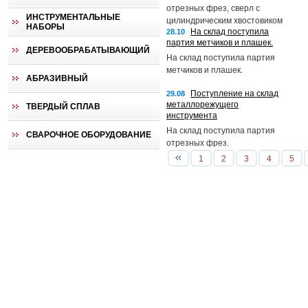
патроны.
отрезных фрез, сверл с
ИНСТРУМЕНТАЛЬНЫЕ
цилиндрическим хвостовиком
НАБОРЫ
На склад поступила
28.10
из материалов Р6М5К5 и Р9 с
партия метчиков и плашек.
н/тит покрытием, сверл
ДЕРЕВООБРАБАТЫВАЮЩИЙ
центровочных и буров SDS+.
На склад поступила партия
метчиков и плашек.
АБРАЗИВНЫЙ
Поступление на склад
29.08
металлорежущего
ТВЕРДЫЙ СПЛАВ
инструмента
На склад поступила партия
СВАРОЧНОЕ ОБОРУДОВАНИЕ
отрезных фрез.
1
2
3
4
5