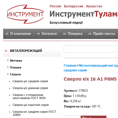
Россия
Белоруссия
Казахстан
Безусловный лидер!
О компании
Каталоги
Поверка
Прайс-листы
МЕТАЛЛОРЕЖУЩИЙ
Метчики
Главная
/
Металлорежущий инстр
Плашки
средняя серия
Сверла
Сверло к/х 16 А1 Р6М5
Сверла ц/х средняя серия
Сверла ц/х длинная серия
Артикул:
170622
Сверла с утолщенным
Цена:
1 119,00 р.
хвостовиком ГОСТ 8034
Вес:
0,250 кг
Сверла ц/х короткая серия
Товаров на складе:
185 °Є
Сверла к/х средняя серия ГОСТ
10903