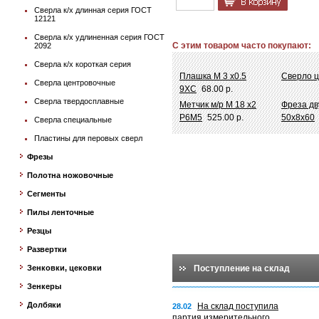
Сверла к/х длинная серия ГОСТ
12121
Сверла к/х удлиненная серия ГОСТ
С этим товаром часто покупают:
2092
Сверла к/х короткая серия
Плашка М 3 х0.5
Сверло ц
Сверла центровочные
9ХС
68.00 р.
Сверла твердосплавные
Метчик м/р М 18 х2
Фреза дв
Р6М5
525.00 р.
50х8х60
Сверла специальные
Пластины для перовых сверл
Фрезы
Полотна ножовочные
Сегменты
Пилы ленточные
Резцы
Развертки
Зенковки, цековки
Поступление на склад
Зенкеры
Долбяки
На склад поступила
28.02
партия измерительного