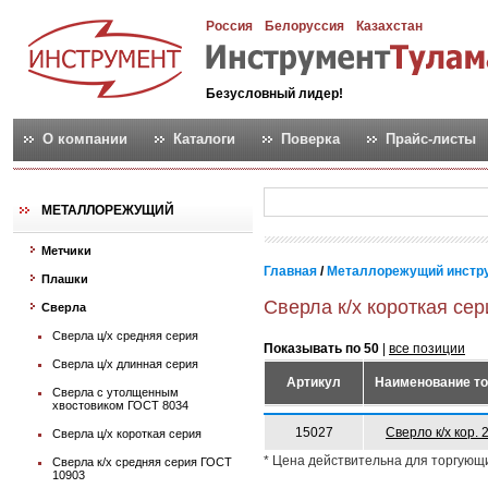
Россия
Белоруссия
Казахстан
Безусловный лидер!
О компании
Каталоги
Поверка
Прайс-листы
МЕТАЛЛОРЕЖУЩИЙ
Метчики
Главная
/
Металлорежущий инстр
Плашки
Сверла к/х короткая сер
Сверла
Сверла ц/х средняя серия
Показывать по 50
|
все позиции
Сверла ц/х длинная серия
Артикул
Наименование т
Сверла с утолщенным
хвостовиком ГОСТ 8034
15027
Сверло к/х кор. 
Сверла ц/х короткая серия
* Цена действительна для торгующ
Сверла к/х средняя серия ГОСТ
10903