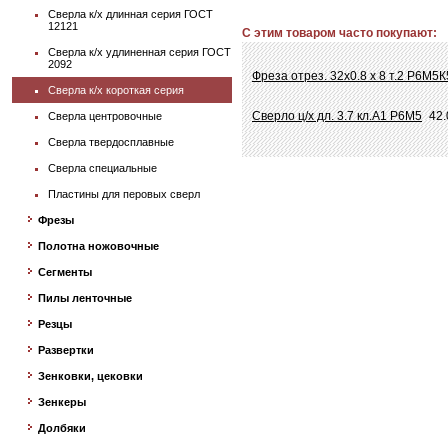
Сверла к/х длинная серия ГОСТ
12121
С этим товаром часто покупают:
Сверла к/х удлиненная серия ГОСТ
2092
Фреза отрез. 32х0.8 х 8 т.2 Р6М5К
Сверла к/х короткая серия
Сверло ц/х дл. 3.7 кл.А1 Р6М5
42.
Сверла центровочные
Сверла твердосплавные
Сверла специальные
Пластины для перовых сверл
Фрезы
Полотна ножовочные
Сегменты
Пилы ленточные
Резцы
Развертки
Зенковки, цековки
Зенкеры
Долбяки