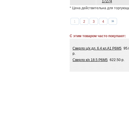
17274
* Цена действительна для торгующ
1
2
3
4
С этим товаром часто покупают:
Сверло ц/х дл. 6.4 кл.А1 Р6М5
95.
р.
Сверло к/х 18.5 Р6М5
622.50 р.