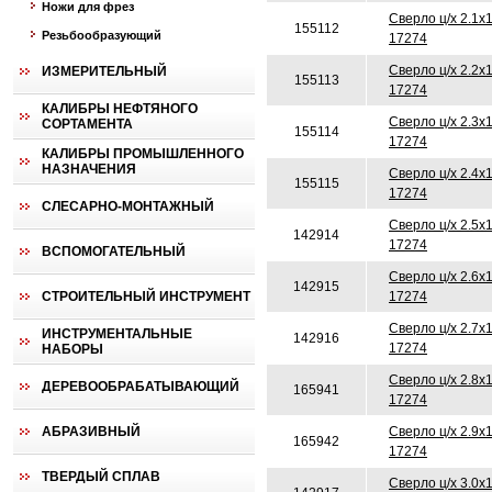
Ножи для фрез
Сверло ц/х 2.1х
155112
Резьбообразующий
17274
Сверло ц/х 2.2х
ИЗМЕРИТЕЛЬНЫЙ
155113
17274
КАЛИБРЫ НЕФТЯНОГО
Сверло ц/х 2.3х
СОРТАМЕНТА
155114
17274
КАЛИБРЫ ПРОМЫШЛЕННОГО
НАЗНАЧЕНИЯ
Сверло ц/х 2.4х
155115
17274
СЛЕСАРНО-МОНТАЖНЫЙ
Сверло ц/х 2.5х
142914
17274
ВСПОМОГАТЕЛЬНЫЙ
Сверло ц/х 2.6х
142915
СТРОИТЕЛЬНЫЙ ИНСТРУМЕНТ
17274
Сверло ц/х 2.7х
ИНСТРУМЕНТАЛЬНЫЕ
142916
17274
НАБОРЫ
Сверло ц/х 2.8х
ДЕРЕВООБРАБАТЫВАЮЩИЙ
165941
17274
АБРАЗИВНЫЙ
Сверло ц/х 2.9х
165942
17274
ТВЕРДЫЙ СПЛАВ
Сверло ц/х 3.0х