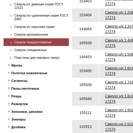
153403
17274
Сверла к/х длинная серия ГОСТ
12121
Сверло ц/х 1.2х
153404
Сверла к/х удлиненная серия ГОСТ
17274
2092
Сверло ц/х 1.3х
Сверла к/х короткая серия
144064
17274
Сверла центровочные
Сверло ц/х 1.4х
Сверла твердосплавные
165938
17274
Сверла специальные
Сверло ц/х 1.5х
144453
Пластины для перовых сверл
17274
Фрезы
Сверло ц/х 1.6х
153405
Полотна ножовочные
17274
Сегменты
Сверло ц/х 1.7х
165939
17274
Пилы ленточные
Сверло ц/х 1.8х
Резцы
165940
17274
Развертки
Сверло ц/х 1.9х
Зенковки, цековки
155111
17274
Зенкеры
Сверло ц/х 2.0х
142913
Долбяки
17274