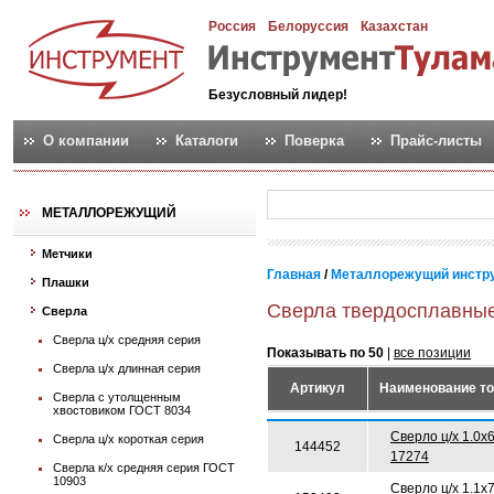
Россия
Белоруссия
Казахстан
Безусловный лидер!
О компании
Каталоги
Поверка
Прайс-листы
МЕТАЛЛОРЕЖУЩИЙ
Метчики
Главная
/
Металлорежущий инстр
Плашки
Сверла твердосплавны
Сверла
Сверла ц/х средняя серия
Показывать по 50
|
все позиции
Сверла ц/х длинная серия
Артикул
Наименование т
Сверла с утолщенным
хвостовиком ГОСТ 8034
Сверло ц/х 1.0х
Сверла ц/х короткая серия
144452
17274
Сверла к/х средняя серия ГОСТ
10903
Сверло ц/х 1.1х