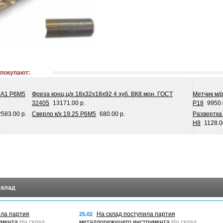
 покупают:
л.А1 Р6М5
Фреза конц.ц/х 18х32х18х92 4 зуб. ВК8 мон. ГОСТ
Метчик м/р
32405
13171.00 р.
Р18
9950.
2583.00 р.
Сверло к/х 19.25 Р6М5
680.00 р.
Развертка
Н8
1128.0
склад
ила партия
На склад поступила партия
25.02
умента
На склад
металлорежущего инструмента
На склад