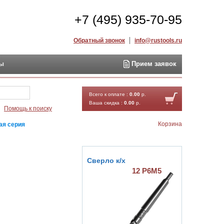
+7 (495) 935-70-95
Обратный звонок
info@rustools.ru
ты
Прием заявок
Найти
Всего к оплате :
0.00
р.
Ваша скидка :
0.00
р.
Помощь к поиску
Корзина
ая серия
Сверло к/х
12 Р6М5