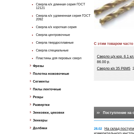
Сверла к/х длинная серия ГОСТ
12121
Сверла к/х удлиненная серия ГОСТ
2092
Сверла к/х короткая серия
Сверла центровочные
Сверла твердосплавные
С этим товаром часто
Сверла специальные
Сверло ц/х кор. 6.1 к
Пластины для перовых сверл
86.00 р.
Фрезы
Сверло к/х 35 Р6М5
Полотна ножовочные
Сегменты
Пилы ленточные
Резцы
Развертки
Зенковки, цековки
Поступление на 
Зенкеры
Долбяки
На склад поступ
28.02
измерительного инстр