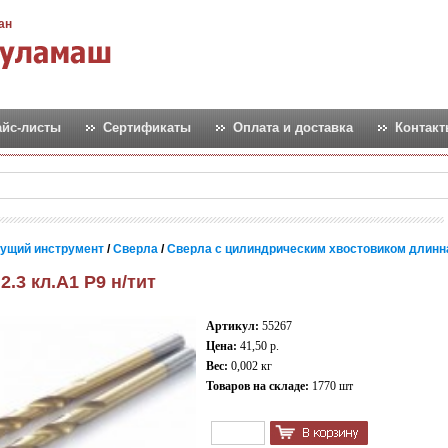
ан
айс-листы
Сертификаты
Оплата и доставка
Контак
ущий инструмент
/
Сверла
/
Сверла с цилиндрическим хвостовиком длинн
2.3 кл.А1 Р9 н/тит
Артикул:
55267
Цена:
41,50 р.
Вес:
0,002 кг
Товаров на складе:
1770 шт