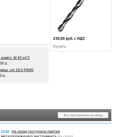
230,50 руб. с НДС
Купить
 компл. М 45 х4.5
00 р.
 маш. ц/х 18.0 Р6М5
0 р.
Все поступления на склад
На склад поступила партия
12.02
металлорежущего инструмента
На склад