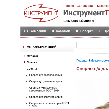
Россия
Белоруссия
Казахст
Безусловный лидер!
О компании
Каталоги
Поверка
Пр
МЕТАЛЛОРЕЖУЩИЙ
Метчики
Главная
/
Металлореж
Плашки
Сверло ц/х дл. 
Сверла
Сверла ц/х средняя серия
Сверла ц/х длинная серия
Сверла с утолщенным
хвостовиком ГОСТ 8034
Сверла ц/х короткая серия
Сверла к/х средняя серия ГОСТ
10903