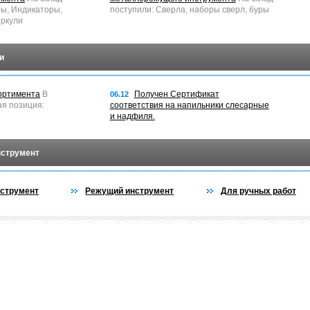
ры, Индикаторы,
поступили: Сверла, наборы сверл, буры
ркули
и
ортимента
В
Получен Сертификат
06.12
ая позиция:
соответствия на напильники слесарные
и надфиля.
нструмент
струмент
Режущий инструмент
Для ручных работ