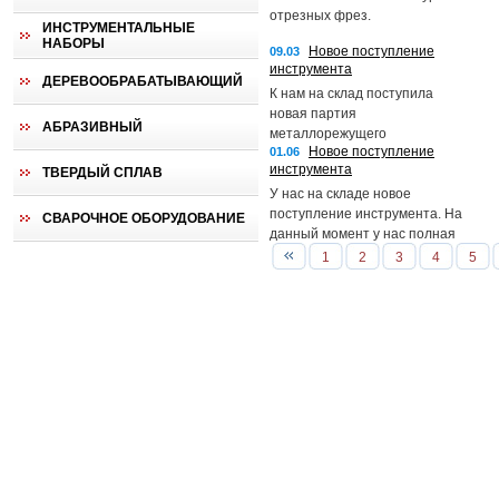
отрезных фрез.
ИНСТРУМЕНТАЛЬНЫЕ
НАБОРЫ
Новое поступление
09.03
инструмента
ДЕРЕВООБРАБАТЫВАЮЩИЙ
К нам на склад поступила
новая партия
АБРАЗИВНЫЙ
металлорежущего
Новое поступление
01.06
инструмента: метчики и
инструмента
ТВЕРДЫЙ СПЛАВ
плашки. Так же расширился
ассортимент слесарно-
У нас на складе новое
монтажного инструмента,
поступление инструмента. На
СВАРОЧНОЕ ОБОРУДОВАНИЕ
напильники.
данный момент у нас полная
линейка метчиков м/р, плашек,
1
2
3
4
5
фрез концевых и шпоночных.