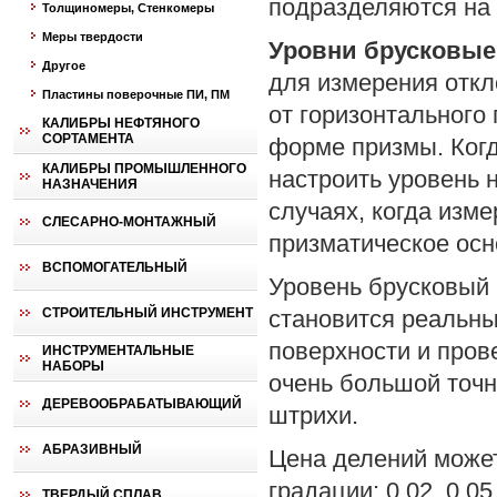
подразделяются на
Толщиномеры, Стенкомеры
Меры твердости
Уровни брусковые
Другое
для измерения откл
Пластины поверочные ПИ, ПМ
от горизонтального
КАЛИБРЫ НЕФТЯНОГО
СОРТАМЕНТА
форме призмы. Когд
КАЛИБРЫ ПРОМЫШЛЕННОГО
настроить уровень 
НАЗНАЧЕНИЯ
случаях, когда изм
СЛЕСАРНО-МОНТАЖНЫЙ
призматическое осн
ВСПОМОГАТЕЛЬНЫЙ
Уровень брусковый 
СТРОИТЕЛЬНЫЙ ИНСТРУМЕНТ
становится реальны
поверхности и пров
ИНСТРУМЕНТАЛЬНЫЕ
НАБОРЫ
очень большой точн
ДЕРЕВООБРАБАТЫВАЮЩИЙ
штрихи.
АБРАЗИВНЫЙ
Цена делений может
градации: 0,02, 0,0
ТВЕРДЫЙ СПЛАВ