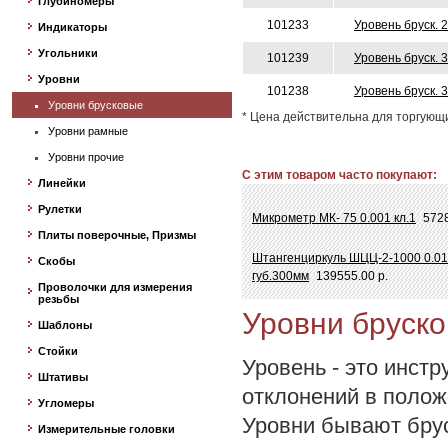
Глубиномеры
101233
Уровень бруск. 
Индикаторы
Угольники
101239
Уровень бруск. 
Уровни
101238
Уровень бруск. 
Уровни брусковые
* Цена действительна для торгующ
Уровни рамные
Уровни прочие
С этим товаром часто покупают:
Линейки
Рулетки
Микрометр МК- 75 0.001 кл.1
5728
Плиты поверочные, Призмы
Штангенциркуль ШЦЦ-2-1000 0.01
Скобы
губ.300мм
139555.00 р.
Проволочки для измерения
резьбы
Уровни бруск
Шаблоны
Стойки
Уровень - это инст
Штативы
отклонений в полож
Угломеры
Уровни бывают бру
Измерительные головки