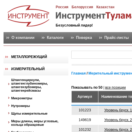
Россия
Белоруссия
Казахстан
Безусловный лидер!
О компании
Каталоги
Поверка
Прайс-листы
МЕТАЛЛОРЕЖУЩИЙ
ИЗМЕРИТЕЛЬНЫЙ
Главная
/
Мерительный инструме
Штангенциркули,
штангенглубиномеры,
штангензубомеры,
Показывать по 50
|
все позиции
штангенрейсмасы
Артикул
Наименование т
Микрометры
Нутромеры
101223
Уровень бруск. 
Щупы измерительные
149619
Уровень бруск. 
Меры длины, меры угловые,
кольца образцовые
101232
Уровень бруск. 