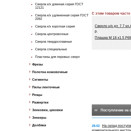
Сверла к/х длинная серия ГОСТ
12121
С этим товаром часто
Сверла к/х удлиненная серия ГОСТ
2092
Сверло ц/х дл. 7.7 кл
Сверла к/х короткая серия
р.
Сверла центровочные
Плашка М 18 х1.5 Р6
Сверла твердосплавные
Сверла специальные
Пластины для перовых сверл
Фрезы
Полотна ножовочные
Сегменты
Пилы ленточные
Резцы
Развертки
Зенковки, цековки
Поступление на 
Зенкеры
Долбяки
На склад поступ
28.02
измерительного инстр