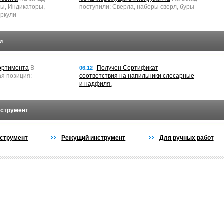
ры, Индикаторы,
поступили: Сверла, наборы сверл, буры
ркули
и
ортимента
В
Получен Сертификат
06.12
ая позиция:
соответствия на напильники слесарные
и надфиля.
нструмент
струмент
Режущий инструмент
Для ручных работ