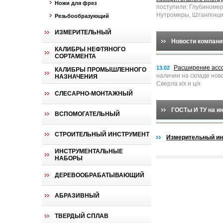
Ножи для фрез
поступили: Глубиноме
Нутромеры, Штангенци
Резьбообразующий
ИЗМЕРИТЕЛЬНЫЙ
Новости компани
КАЛИБРЫ НЕФТЯНОГО
СОРТАМЕНТА
Расширение асс
13.02
КАЛИБРЫ ПРОМЫШЛЕННОГО
наличии на складе нов
НАЗНАЧЕНИЯ
Сверла к/х и ц/х
СЛЕСАРНО-МОНТАЖНЫЙ
ГОСТы И ТУ на и
ВСПОМОГАТЕЛЬНЫЙ
СТРОИТЕЛЬНЫЙ ИНСТРУМЕНТ
Измерительный ин
ИНСТРУМЕНТАЛЬНЫЕ
НАБОРЫ
ДЕРЕВООБРАБАТЫВАЮЩИЙ
АБРАЗИВНЫЙ
ТВЕРДЫЙ СПЛАВ