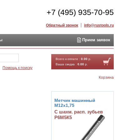
+7 (495) 935-70-95
Обратный звонок
info@rustools.ru
ты
Прием заявок
Найти
Всего к оплате :
0.00
р.
Ваша скидка :
0.00
р.
Помощь к поиску
Корзина
Метчик машинный
М12х1,75
С шахм. расп. зубьев
Р6М5К5