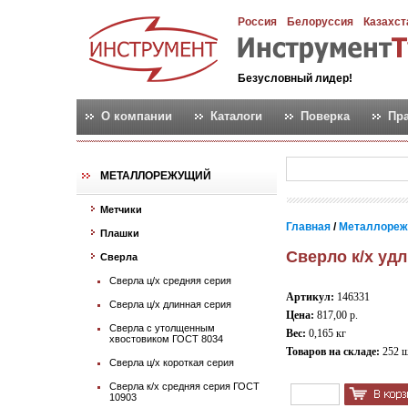
Россия
Белоруссия
Казахст
Безусловный лидер!
О компании
Каталоги
Поверка
Пр
МЕТАЛЛОРЕЖУЩИЙ
Метчики
Главная
/
Металлореж
Плашки
Сверло к/х удл
Сверла
Сверла ц/х средняя серия
Артикул:
146331
Сверла ц/х длинная серия
Цена:
817,00 р.
Сверла с утолщенным
Вес:
0,165 кг
хвостовиком ГОСТ 8034
Товаров на складе:
252 
Сверла ц/х короткая серия
Сверла к/х средняя серия ГОСТ
10903