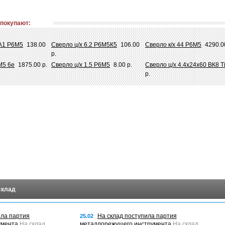
 покупают:
.А1 Р6М5
138.00
Сверло ц/х 6.2 Р6М5К5
106.00
Сверло к/х 44 Р6М5
4290.0
р.
М5 6е
1875.00 р.
Сверло ц/х 1.5 Р6М5
8.00 р.
Сверло ц/х 4.4х24х60 ВК8 
р.
склад
ила партия
На склад поступила партия
25.02
умента
На склад
металлорежущего инструмента
На склад