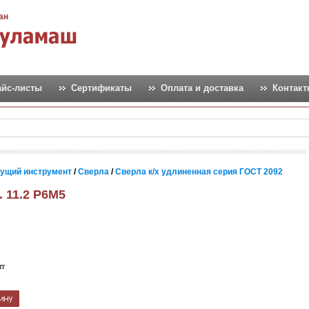
ан
айс-листы
Сертификаты
Оплата и доставка
Контак
ущий инструмент
/
Сверла
/
Сверла к/х удлиненная серия ГОСТ 2092
. 11.2 Р6М5
шт