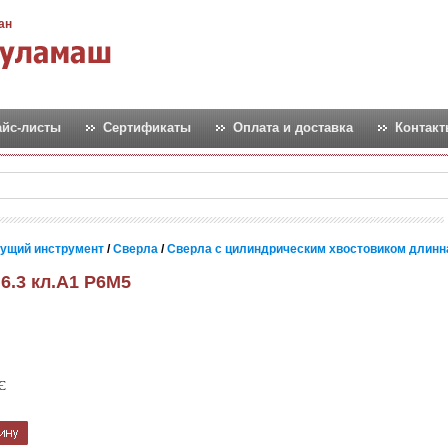
ан
айс-листы
Сертификаты
Оплата и доставка
Контак
ущий инструмент
/
Сверла
/
Сверла с цилиндрическим хвостовиком длинн
 6.3 кл.А1 Р6М5
Є