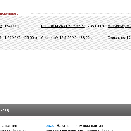
 покупают:
М5
1547.00 р.
Плашка М 24 х1.5 Р6М5 6g
2360.00 р.
Метчик м/р М 
6 т.1 Р6М5К5
425.00 р.
Сверло к/х 12.5 Р6М5
488.00 р.
Сверло ц/х 17
склад
ила партия
На склад поступила партия
25.02
умента
На склад
металлорежущего инструмента
На склад