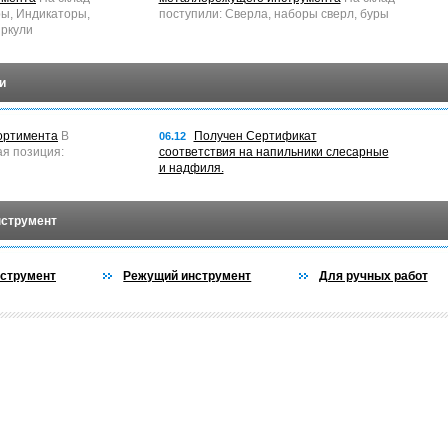
ры, Индикаторы,
поступили: Сверла, наборы сверл, буры
ркули
и
ортимента
В
Получен Сертификат
06.12
ая позиция:
соответствия на напильники слесарные
и надфиля.
нструмент
струмент
Режущий инструмент
Для ручных работ