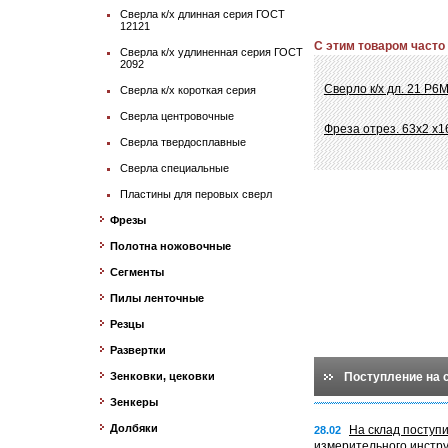
Сверла к/х длинная серия ГОСТ
12121
С этим товаром часто
Сверла к/х удлиненная серия ГОСТ
2092
Сверло к/х дл. 21 Р6
Сверла к/х короткая серия
Сверла центровочные
Фреза отрез. 63х2 х1
Сверла твердосплавные
Сверла специальные
Пластины для перовых сверл
Фрезы
Полотна ножовочные
Сегменты
Пилы ленточные
Резцы
Развертки
Зенковки, цековки
Поступление на 
Зенкеры
Долбяки
На склад поступ
28.02
измерительного инстр