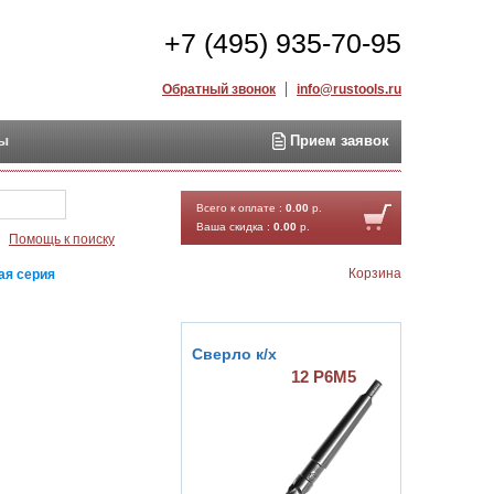
+7 (495) 935-70-95
Обратный звонок
info@rustools.ru
ты
Прием заявок
Найти
Всего к оплате :
0.00
р.
Ваша скидка :
0.00
р.
Помощь к поиску
Корзина
ая серия
Сверло к/х
12 Р6М5