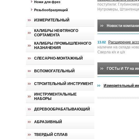
Ножи для фрез
поступили: Глубиноме
Нутромеры, Штангенци
Резьбообразующий
ИЗМЕРИТЕЛЬНЫЙ
Новости компани
КАЛИБРЫ НЕФТЯНОГО
СОРТАМЕНТА
Расширение асс
13.02
КАЛИБРЫ ПРОМЫШЛЕННОГО
наличии на складе нов
НАЗНАЧЕНИЯ
Сверла к/х и ц/х
СЛЕСАРНО-МОНТАЖНЫЙ
ГОСТы И ТУ на и
ВСПОМОГАТЕЛЬНЫЙ
СТРОИТЕЛЬНЫЙ ИНСТРУМЕНТ
Измерительный ин
ИНСТРУМЕНТАЛЬНЫЕ
НАБОРЫ
ДЕРЕВООБРАБАТЫВАЮЩИЙ
АБРАЗИВНЫЙ
ТВЕРДЫЙ СПЛАВ