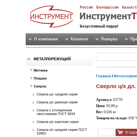
Россия
Белоруссия
Казахст
Безусловный лидер!
О компании
Каталоги
Поверка
Пр
МЕТАЛЛОРЕЖУЩИЙ
Метчики
Главная
/
Металлореж
Плашки
Сверло ц/х дл.
Сверла
Сверла ц/х средняя серия
Артикул:
63770
Сверла ц/х длинная серия
Цена:
95,00 р.
Сверла с утолщенным
Вес:
0,026 кг
хвостовиком ГОСТ 8034
Товаров на складе:
658 °
Сверла ц/х короткая серия
Сверла к/х средняя серия ГОСТ
10903