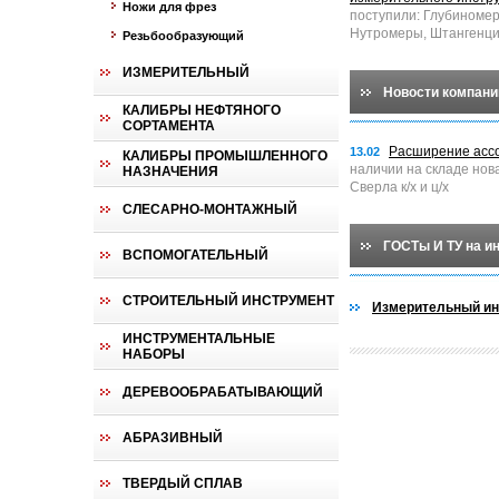
Ножи для фрез
поступили: Глубиноме
Нутромеры, Штангенци
Резьбообразующий
ИЗМЕРИТЕЛЬНЫЙ
Новости компани
КАЛИБРЫ НЕФТЯНОГО
СОРТАМЕНТА
Расширение асс
13.02
КАЛИБРЫ ПРОМЫШЛЕННОГО
наличии на складе нов
НАЗНАЧЕНИЯ
Сверла к/х и ц/х
СЛЕСАРНО-МОНТАЖНЫЙ
ГОСТы И ТУ на и
ВСПОМОГАТЕЛЬНЫЙ
СТРОИТЕЛЬНЫЙ ИНСТРУМЕНТ
Измерительный ин
ИНСТРУМЕНТАЛЬНЫЕ
НАБОРЫ
ДЕРЕВООБРАБАТЫВАЮЩИЙ
АБРАЗИВНЫЙ
ТВЕРДЫЙ СПЛАВ