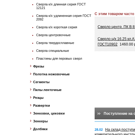
Сверла к/х длинная серия ГОСТ
12121
С этим товаром часто
Сверла к/х удлиненная серия ГОСТ
2092
Сверло центр. ПК В 
Сверла к/х короткая серия
Сверла центровочные
Сверло ц/х 16.25 кл.
Сверла твердосплавные
ГОСТ10902
1460.00 
Сверла специальные
Пластины для перовых сверл
Фрезы
Полотна ножовочные
Сегменты
Пилы ленточные
Резцы
Развертки
Зенковки, цековки
Поступление на 
Зенкеры
Долбяки
На склад поступ
28.02
измерительного инстр