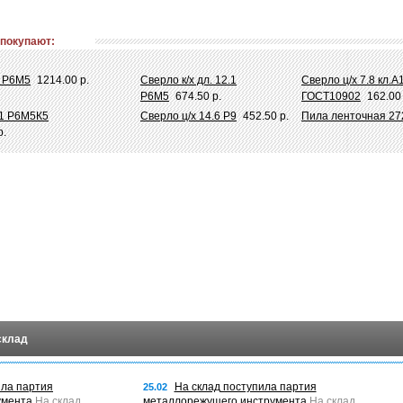
 покупают:
8 Р6М5
1214.00 р.
Сверло к/х дл. 12.1
Сверло ц/х 7.8 кл.
Р6М5
674.50 р.
ГОСТ10902
162.00 
А1 Р6М5К5
Сверло ц/х 14.6 Р9
452.50 р.
Пила ленточная 272
р.
склад
ила партия
На склад поступила партия
25.02
умента
На склад
металлорежущего инструмента
На склад