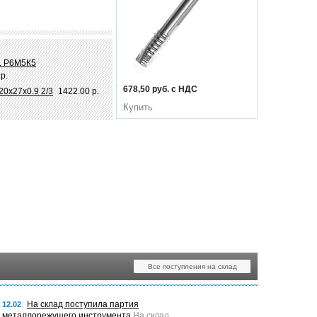
А1 Р6М5К5
р.
678,50 руб. с НДС
0х27х0.9 2/3
1422.00 р.
Купить
Все поступления на склад
На склад поступила партия
12.02
металлорежущего инструмента
На склад