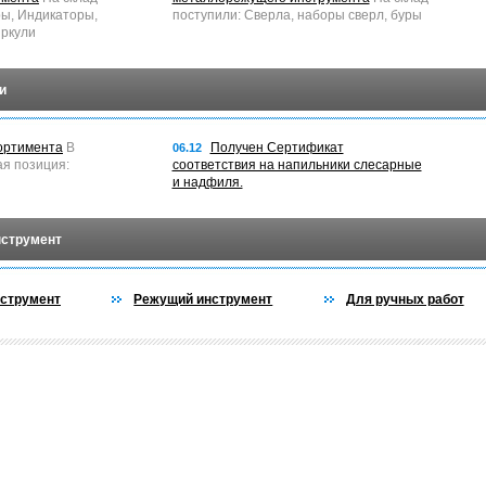
ры, Индикаторы,
поступили: Сверла, наборы сверл, буры
ркули
и
ортимента
В
Получен Сертификат
06.12
ая позиция:
соответствия на напильники слесарные
и надфиля.
нструмент
струмент
Режущий инструмент
Для ручных работ