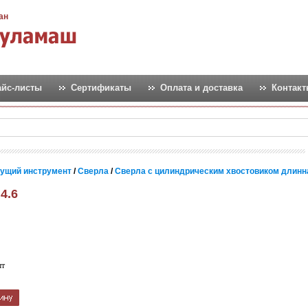
ан
айс-листы
Сертификаты
Оплата и доставка
Контак
ущий инструмент
/
Сверла
/
Сверла с цилиндрическим хвостовиком длинн
4.6
шт