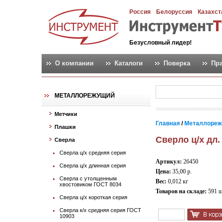
Россия
Белоруссия
Казахст
Безусловный лидер!
О компании
Каталоги
Поверка
Пр
МЕТАЛЛОРЕЖУЩИЙ
Метчики
Главная
/
Металлореж
Плашки
Сверло ц/х дл. 
Сверла
Сверла ц/х средняя серия
Артикул:
26450
Сверла ц/х длинная серия
Цена:
35,00 р.
Сверла с утолщенным
Вес:
0,012 кг
хвостовиком ГОСТ 8034
Товаров на складе:
591 
Сверла ц/х короткая серия
Сверла к/х средняя серия ГОСТ
10903