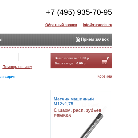
+7 (495) 935-70-95
Обратный звонок
info@rustools.ru
ты
Прием заявок
Найти
Всего к оплате :
0.00
р.
Ваша скидка :
0.00
р.
Помощь к поиску
Корзина
ая серия
Метчик машинный
М12х1,75
С шахм. расп. зубьев
Р6М5К5