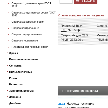
Сверла к/х длинная серия ГОСТ
12121
Сверла к/х удлиненная серия ГОСТ
С этим товаром часто покупают:
2092
Сверла к/х короткая серия
Плашка М 48 х4
Сверло 
Сверла центровочные
9ХС
976.50 р.
Сверла твердосплавные
Сверло к/х удл. 22.5
Метчик м
Р6М5
3123.00 р.
Р6М5К5
Сверла специальные
Пластины для перовых сверл
Фрезы
Полотна ножовочные
Сегменты
Пилы ленточные
Резцы
Развертки
Зенковки, цековки
Поступление на склад
Зенкеры
Долбяки
На склад поступила
28.02
партия измерительного