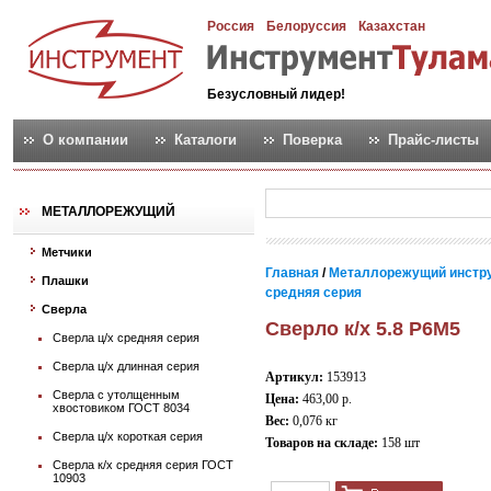
Россия
Белоруссия
Казахстан
Безусловный лидер!
О компании
Каталоги
Поверка
Прайс-листы
МЕТАЛЛОРЕЖУЩИЙ
Метчики
Главная
/
Металлорежущий инстр
Плашки
средняя серия
Сверла
Сверло к/х 5.8 Р6М5
Сверла ц/х средняя серия
Сверла ц/х длинная серия
Артикул:
153913
Сверла с утолщенным
Цена:
463,00 р.
хвостовиком ГОСТ 8034
Вес:
0,076 кг
Сверла ц/х короткая серия
Товаров на складе:
158 шт
Сверла к/х средняя серия ГОСТ
10903