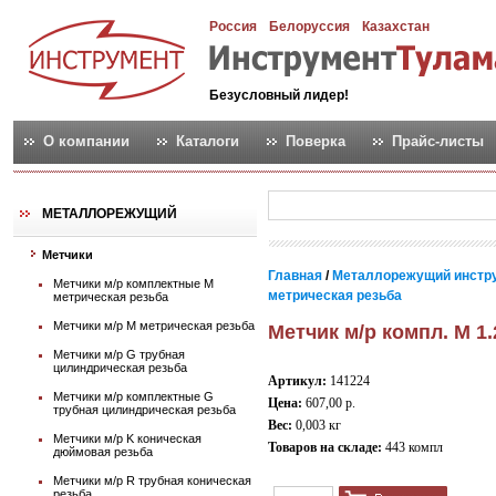
Россия
Белоруссия
Казахстан
Безусловный лидер!
О компании
Каталоги
Поверка
Прайс-листы
МЕТАЛЛОРЕЖУЩИЙ
Метчики
Главная
/
Металлорежущий инстр
Метчики м/р комплектные М
метрическая резьба
метрическая резьба
Метчики м/р М метрическая резьба
Метчик м/р компл. М 1
Метчики м/р G трубная
цилиндрическая резьба
Артикул:
141224
Метчики м/р комплектные G
Цена:
607,00 р.
трубная цилиндрическая резьба
Вес:
0,003 кг
Метчики м/р K коническая
Товаров на складе:
443 компл
дюймовая резьба
Метчики м/р R трубная коническая
резьба