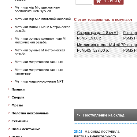
Метчики м/р М с шахматным
расположением зубьев
Метчики м/р М с винтовой канавкой
С этим товаром часто покупают:
Метчики машинные М метрическая
резьба
Сверло ц/х дл. 1.8 кл.А1
Разверт
Р6М5
19.00 р.
Р6М5 Н
Метчики ручные комплектные М
метрическая резьба
Метчик м/р компл. М 4 х0.7
Разверт
Метчики ручные М метрическая
Р6М5К5
527.00 р.
Р6М5 Н
резьба
Метчики метрические гаечные
Метчики метрические гаечные
изогнутые
Метчики машинно-ручные NPT
Плашки
Сверла
Фрезы
Полотна ножовочные
Поступление на склад
Сегменты
Пилы ленточные
На склад поступила
28.02
партия измерительного